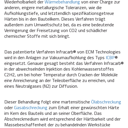
Wiederholbarkeit der
Wärmebehandlung
von einer Charge zur
anderen, engere metallurgische Toleranzen, wie die
Aufkohlungstiefe, und letztendlich spezifikationsgetreue
Härten bis in den Bauteilkern. Dieses Verfahren trägt
außerdem zum Umweltschutz bei, da es eine bedeutende
Verringerung der Freisetzung von CO2 und schädlicher
chemischer Stoffe mit sich bringt.
Das patentierte Verfahren Infracarb® von ECM Technologies
wird in den Anlagen zur Vakuumaufkohlung des Typs
ICBP
®
eingesetzt. Genauer gesagt besteht das Verfahren Infracarb®
in der abwechselnden Injektion des Kohlenwasserstoffes
C2H2, um bei hoher Temperatur durch Cracken der Moleküle
eine Anreicherung an der Teileoberfläche zu erreichen, und
eines Neutralgases (N2) zur Diffusion.
Dieser Behandlung folgt eine martensitische
Ölabschreckung
oder
Gasabschreckung
zum Erhalt einer gewünschten Härte
im Kern des Bauteils und an seiner Oberfläche. Das
Abschreckmedium wird entsprechend der Härtbarkeit und der
Massebeschaffenheit der zu behandelnden Werkstücke